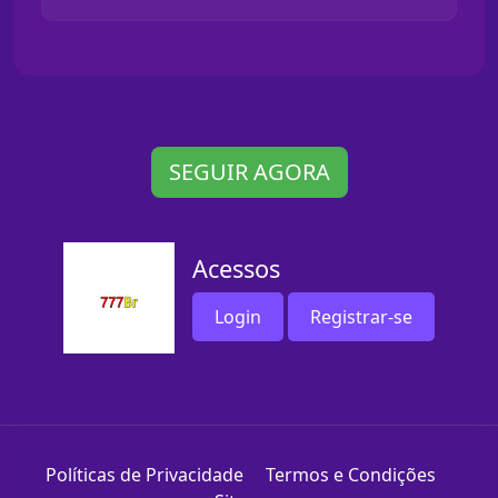
SEGUIR AGORA
Acessos
Login
Registrar-se
Políticas de Privacidade
Termos e Condições