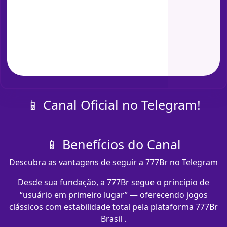
📱 Canal Oficial no Telegram!
📱 Benefícios do Canal
Descubra as vantagens de seguir a 777Br no Telegram
Desde sua fundação, a 777Br segue o princípio de
“usuário em primeiro lugar” — oferecendo jogos
clássicos com estabilidade total pela plataforma 777Br
Brasil .