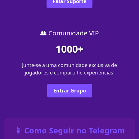
Falar Suporte
👥 Comunidade VIP
1000+
Junte-se a uma comunidade exclusiva de
jogadores e compartilhe experiências!
Entrar Grupo
📱 Como Seguir no Telegram