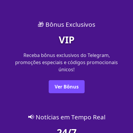
🎁 Bônus Exclusivos
VIP
Receba bônus exclusivos do Telegram,
promoções especiais e códigos promocionais
únicos!
Ver Bônus
📢 Notícias em Tempo Real
24/7