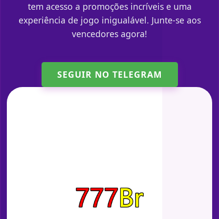
tem acesso a promoções incríveis e uma
experiência de jogo inigualável. Junte-se aos
vencedores agora!
SEGUIR NO TELEGRAM