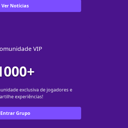
Ver Notícias
Comunidade VIP
1000+
unidade exclusiva de jogadores e
rtilhe experiências!
Entrar Grupo