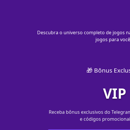
Descubra o universo completo de jogos na
jogos para você
🎁 Bônus Exclu
VIP
Receba bônus exclusivos do Telegra
e códigos promocionai