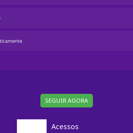
a
aticamente
SEGUIR AGORA
Acessos