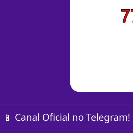
📱 Canal Oficial no Telegram!