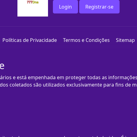
Login
Registrar-se
Políticas de Privacidade
Termos e Condições
Sitemap
de
uários e está empenhada em proteger todas as informações
os coletados são utilizados exclusivamente para fins de m