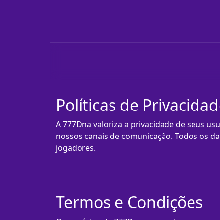
Políticas de Privacida
A 777Dna valoriza a privacidade de seus us
nossos canais de comunicação. Todos os dad
jogadores.
Termos e Condições