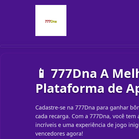
📱 777Dna A Mel
Plataforma de A
Cadastre-se na 777Dna para ganhar bô
cada recarga. Com a 777Dna, você tem
incríveis e uma experiência de jogo inig
vencedores agora!