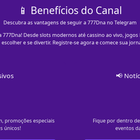
📱 Benefícios do Canal
Descubra as vantagens de seguir a 777Dna no Telegram
 777Dna! Desde slots modernos até cassino ao vivo, jogos
 escolher e se divertir. Registre-se agora e comece sua jorn
sivos
📢 Notí
m, promoções especiais
Fique por dentro d
s únicos!
eventos d