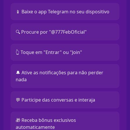
📱 Baixe o app Telegram no seu dispositivo
🔍 Procure por "@777FebOficial"
👆 Toque em "Entrar" ou "Join"
🔔 Ative as notificações para não perder
nada
💬 Participe das conversas e interaja
🎁 Receba bônus exclusivos
automaticamente