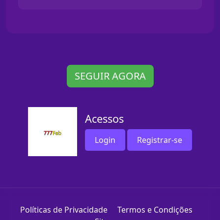
SEGUIR AGORA
Acessos
Login
Registrar-se
Políticas de Privacidade
Termos e Condições