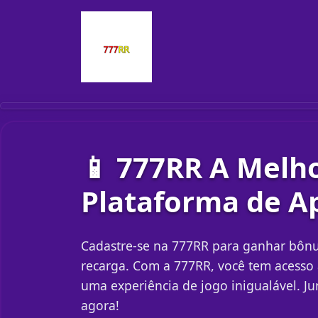
📱 777RR A Melh
Plataforma de A
Cadastre-se na 777RR para ganhar bônu
recarga. Com a 777RR, você tem acesso 
uma experiência de jogo inigualável. J
agora!