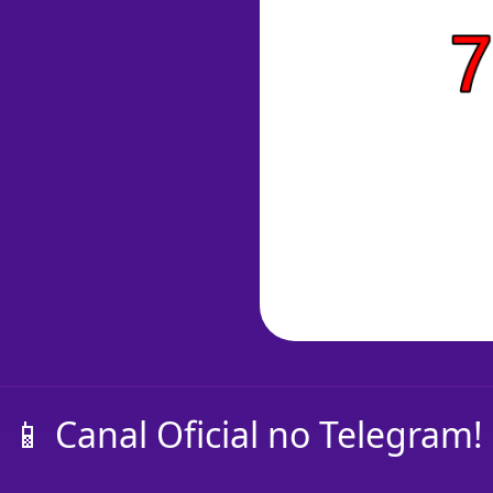
📱 Canal Oficial no Telegram!