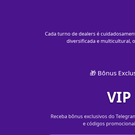
Cada turno de dealers é cuidadosament
diversificada e multicultural
🎁 Bônus Exclu
VIP
Receba bônus exclusivos do Telegra
e códigos promocionai