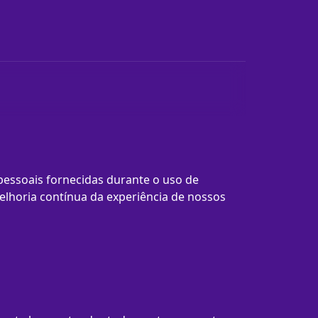
pessoais fornecidas durante o uso de
elhoria contínua da experiência de nossos