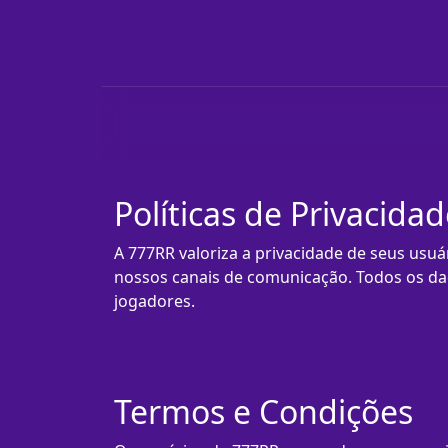
Políticas de Privacida
A 777RR valoriza a privacidade de seus usu
nossos canais de comunicação. Todos os dad
jogadores.
Termos e Condições