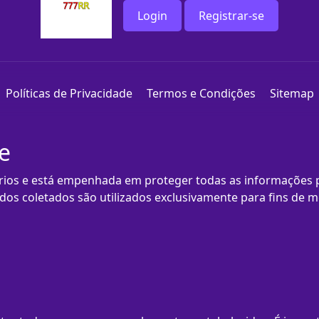
Login
Registrar-se
Políticas de Privacidade
Termos e Condições
Sitemap
de
ários e está empenhada em proteger todas as informações 
os coletados são utilizados exclusivamente para fins de m