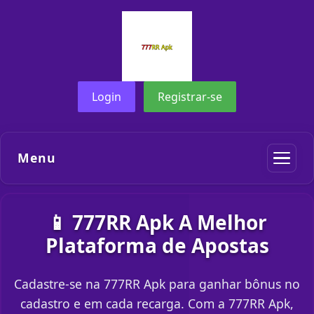
Login
Registrar-se
Menu
📱 777RR Apk A Melhor
Plataforma de Apostas
Cadastre-se na 777RR Apk para ganhar bônus no
cadastro e em cada recarga. Com a 777RR Apk,