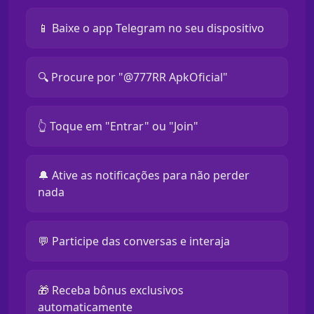
📱 Baixe o app Telegram no seu dispositivo
🔍 Procure por "@777RR ApkOficial"
👆 Toque em "Entrar" ou "Join"
🔔 Ative as notificações para não perder
nada
💬 Participe das conversas e interaja
🎁 Receba bônus exclusivos
automaticamente