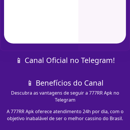
📱 Canal Oficial no Telegram!
📱 Benefícios do Canal
Descubra as vantagens de seguir a 777RR Apk no
Telegram
A 777RR Apk oferece atendimento 24h por dia, com o
objetivo inabalável de ser o melhor cassino do Brasil.