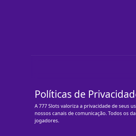
Políticas de Privacida
A 777 Slots valoriza a privacidade de seus
nossos canais de comunicação. Todos os dad
jogadores.