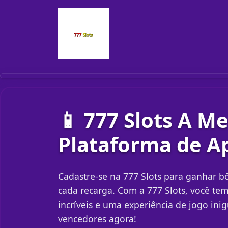
📱 777 Slots A M
Plataforma de A
Cadastre-se na 777 Slots para ganhar b
cada recarga. Com a 777 Slots, você te
incríveis e uma experiência de jogo inig
vencedores agora!