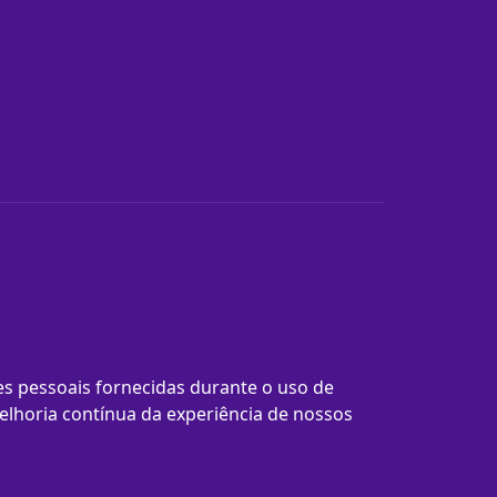
es pessoais fornecidas durante o uso de
elhoria contínua da experiência de nossos