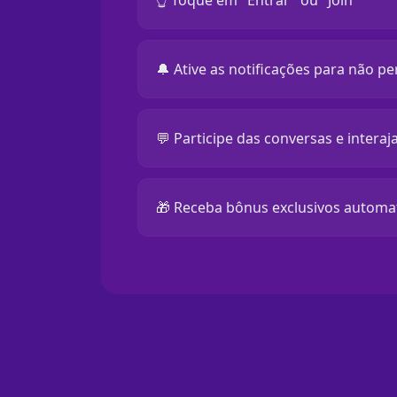
👆 Toque em "Entrar" ou "Join"
🔔 Ative as notificações para não p
💬 Participe das conversas e interaj
🎁 Receba bônus exclusivos autom