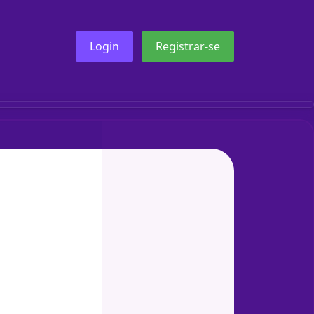
Login
Registrar-se