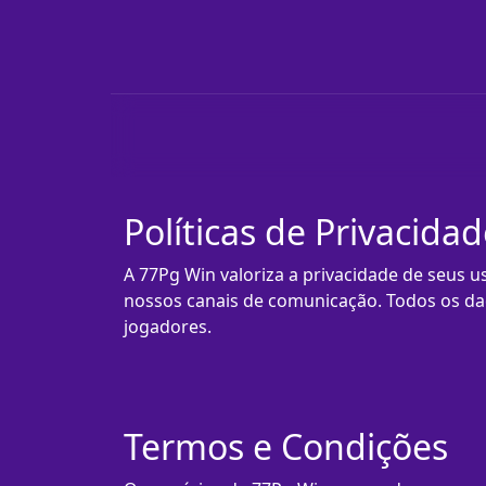
Políticas de Privacida
A 77Pg Win valoriza a privacidade de seus 
nossos canais de comunicação. Todos os dad
jogadores.
Termos e Condições