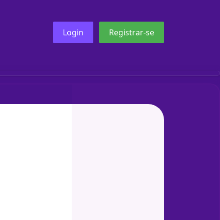
Login
Registrar-se