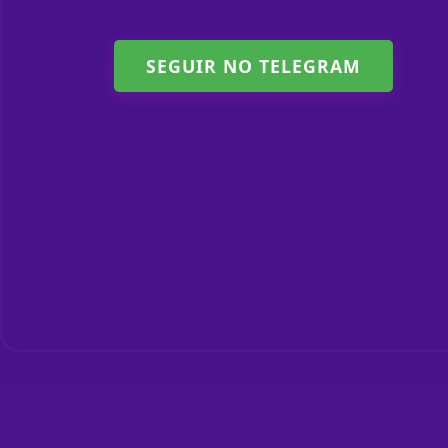
SEGUIR NO TELEGRAM