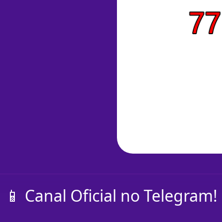
📱 Canal Oficial no Telegram!