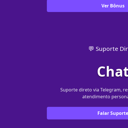
Ver Bônus
💬 Suporte Di
Cha
Suporte direto via Telegram, r
atendimento persona
Falar Suport