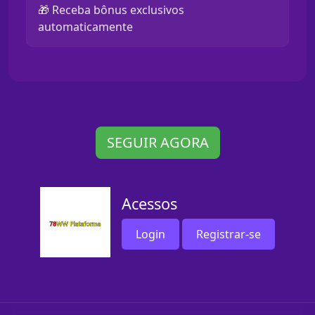
🎁 Receba bônus exclusivos
automaticamente
SEGUIR AGORA
Acessos
Login
Registrar-se