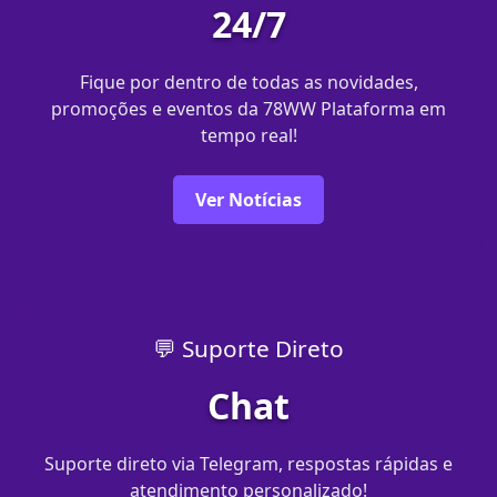
24/7
Fique por dentro de todas as novidades,
promoções e eventos da 78WW Plataforma em
tempo real!
Ver Notícias
💬 Suporte Direto
Chat
Suporte direto via Telegram, respostas rápidas e
atendimento personalizado!