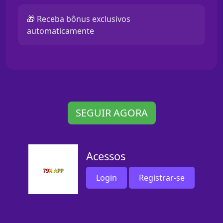
🎁 Receba bônus exclusivos
automaticamente
SEGUIR AGORA
Acessos
Login
Registrar-se