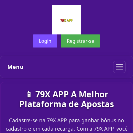
Login
Registrar-se
Menu
📱 79X APP A Melhor
Plataforma de Apostas
Cadastre-se na 79X APP para ganhar bônus no
cadastro e em cada recarga. Com a 79X APP, você