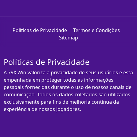
Políticas de Privacidade
Termos e Condições
Sitemap
Políticas de Privacidade
A 79X Win valoriza a privacidade de seus usuários e está
empenhada em proteger todas as informações
pessoais fornecidas durante o uso de nossos canais de
comunicação. Todos os dados coletados são utilizados
exclusivamente para fins de melhoria contínua da
experiência de nossos jogadores.