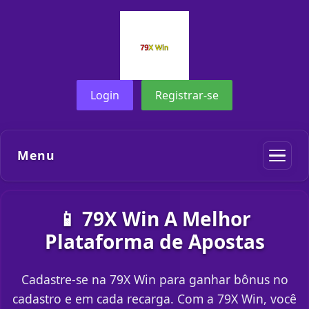
Login
Registrar-se
Menu
📱 79X Win A Melhor
Plataforma de Apostas
Cadastre-se na 79X Win para ganhar bônus no
cadastro e em cada recarga. Com a 79X Win, você