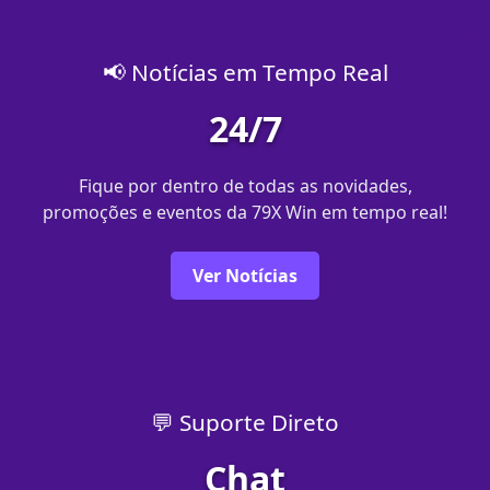
📢 Notícias em Tempo Real
24/7
Fique por dentro de todas as novidades,
promoções e eventos da 79X Win em tempo real!
Ver Notícias
💬 Suporte Direto
Chat