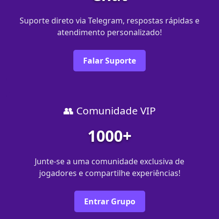
Suporte direto via Telegram, respostas rápidas e
atendimento personalizado!
Falar Suporte
👥 Comunidade VIP
1000+
Junte-se a uma comunidade exclusiva de
jogadores e compartilhe experiências!
Entrar Grupo