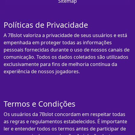
Sitemap
Políticas de Privacidade
A 7Bslot valoriza a privacidade de seus usuários e está
empenhada em proteger todas as informações
pessoais fornecidas durante o uso de nossos canais de
comunicação. Todos os dados coletados são utilizados
exclusivamente para fins de melhoria contínua da
experiência de nossos jogadores.
Termos e Condições
Os usuários da 7Bslot concordam em respeitar todas
as regras e regulamentos estabelecidos. É importante
ler e entender todos os termos antes de participar de