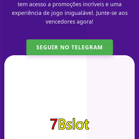
tem acesso a promoções incríveis e uma
experiência de jogo inigualável. Junte-se aos
vencedores agora!
SEGUIR NO TELEGRAM