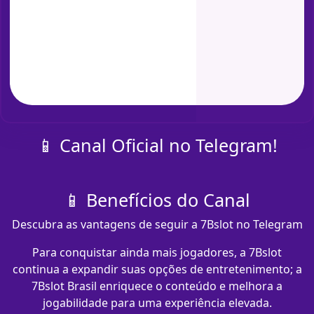
📱 Canal Oficial no Telegram!
📱 Benefícios do Canal
Descubra as vantagens de seguir a 7Bslot no Telegram
Para conquistar ainda mais jogadores, a 7Bslot
continua a expandir suas opções de entretenimento; a
7Bslot Brasil enriquece o conteúdo e melhora a
jogabilidade para uma experiência elevada.