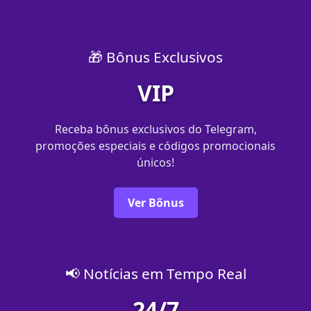
🎁 Bônus Exclusivos
VIP
Receba bônus exclusivos do Telegram,
promoções especiais e códigos promocionais
únicos!
Ver Bônus
📢 Notícias em Tempo Real
24/7