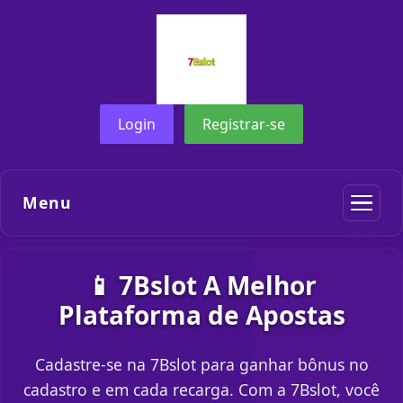
Login
Registrar-se
Menu
📱 7Bslot A Melhor
Plataforma de Apostas
Cadastre-se na 7Bslot para ganhar bônus no
cadastro e em cada recarga. Com a 7Bslot, você