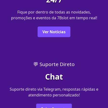
Fique por dentro de todas as novidades,
promoções e eventos da 7Bslot em tempo real!
Ver Notícias
💬 Suporte Direto
Chat
Suporte direto via Telegram, respostas rápidas e
atendimento personalizado!