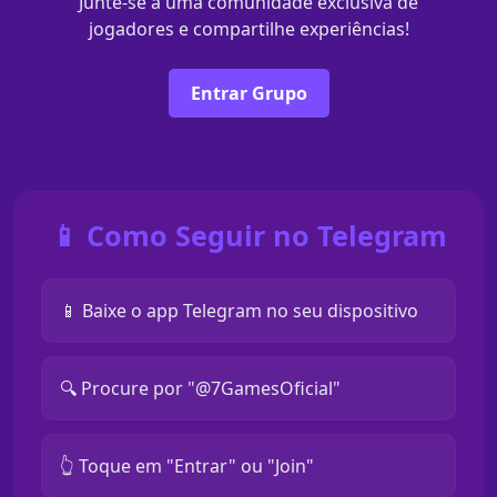
Junte-se a uma comunidade exclusiva de
jogadores e compartilhe experiências!
Entrar Grupo
📱 Como Seguir no Telegram
📱 Baixe o app Telegram no seu dispositivo
🔍 Procure por "@7GamesOficial"
👆 Toque em "Entrar" ou "Join"