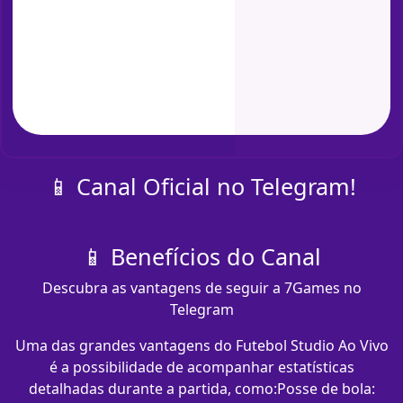
📱 Canal Oficial no Telegram!
📱 Benefícios do Canal
Descubra as vantagens de seguir a 7Games no
Telegram
Uma das grandes vantagens do Futebol Studio Ao Vivo
é a possibilidade de acompanhar estatísticas
detalhadas durante a partida, como:Posse de bola: