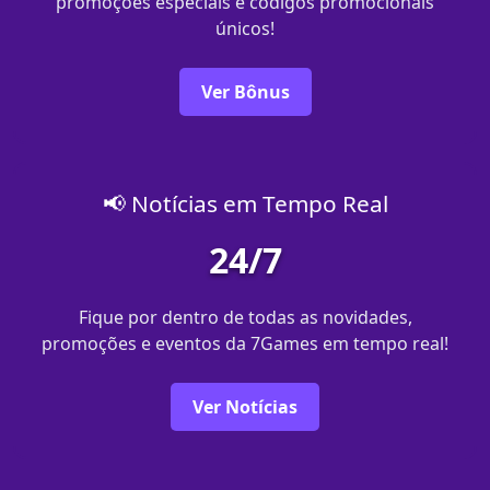
promoções especiais e códigos promocionais
únicos!
Ver Bônus
📢 Notícias em Tempo Real
24/7
Fique por dentro de todas as novidades,
promoções e eventos da 7Games em tempo real!
Ver Notícias