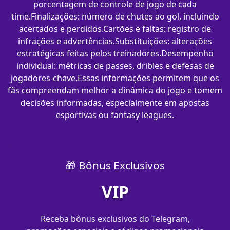
porcentagem de controle de jogo de cada
time.Finalizações: número de chutes ao gol, incluindo
acertados e perdidos.Cartões e faltas: registro de
infrações e advertências.Substituições: alterações
estratégicas feitas pelos treinadores.Desempenho
individual: métricas de passes, dribles e defesas de
jogadores-chave.Essas informações permitem que os
fãs compreendam melhor a dinâmica do jogo e tomem
decisões informadas, especialmente em apostas
esportivas ou fantasy leagues.
🎁 Bônus Exclusivos
VIP
Receba bônus exclusivos do Telegram,