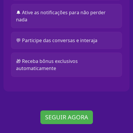
🔔 Ative as notificações para não perder
nada
💬 Participe das conversas e interaja
🎁 Receba bônus exclusivos
automaticamente
SEGUIR AGORA