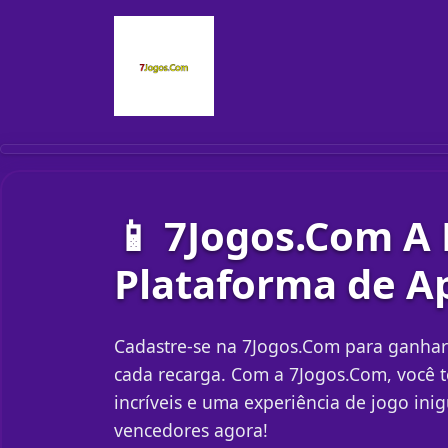
📱 7Jogos.Com A
Plataforma de A
Cadastre-se na 7Jogos.Com para ganhar
cada recarga. Com a 7Jogos.Com, você 
incríveis e uma experiência de jogo inig
vencedores agora!