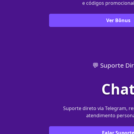
e códigos promocionai
Ver Bônus
💬 Suporte Di
Cha
Suporte direto via Telegram, r
atendimento persona
Falar Suport