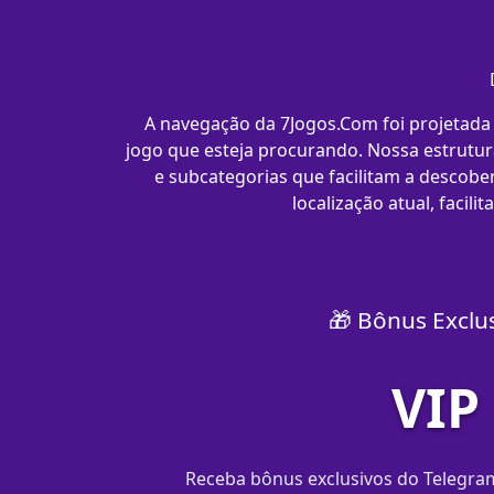
A navegação da 7Jogos.Com foi projetada 
jogo que esteja procurando. Nossa estrutur
e subcategorias que facilitam a descob
localização atual, facil
🎁 Bônus Exclu
VIP
Receba bônus exclusivos do Telegra