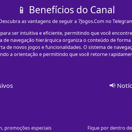
📱 Benefícios do Canal
Descubra as vantagens de seguir a 7Jogos.Com no Telegra
para ser intuitiva e eficiente, permitindo que você encont
a de navegação hierárquica organiza o conteúdo de forma 
erta de novos jogos e funcionalidades. O sistema de naveg
itando a orientação e permitindo que você retorne rapidame
sivos
📢 Notí
m, promoções especiais
Fique por dentro d