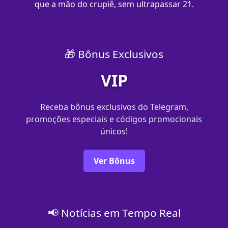
que a mão do crupiê, sem ultrapassar 21.
🎁 Bônus Exclusivos
VIP
Receba bônus exclusivos do Telegram,
promoções especiais e códigos promocionais
únicos!
Ver Bônus
📢 Notícias em Tempo Real