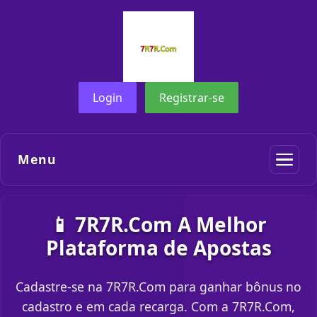
Login
Registrar-se
Menu
📱 7R7R.Com A Melhor
Plataforma de Apostas
Cadastre-se na 7R7R.Com para ganhar bônus no
cadastro e em cada recarga. Com a 7R7R.Com,