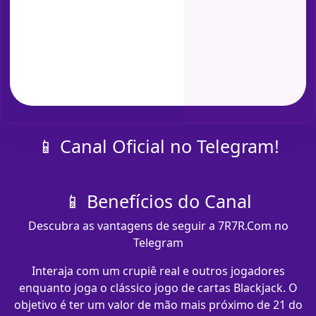
📱 Canal Oficial no Telegram!
📱 Benefícios do Canal
Descubra as vantagens de seguir a 7R7R.Com no
Telegram
Interaja com um crupiê real e outros jogadores
enquanto joga o clássico jogo de cartas Blackjack. O
objetivo é ter um valor de mão mais próximo de 21 do