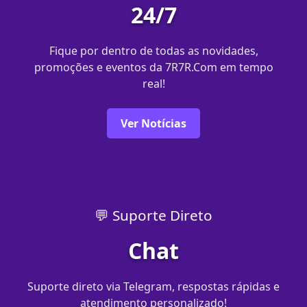
24/7
Fique por dentro de todas as novidades,
promoções e eventos da 7R7R.Com em tempo
real!
Ver Notícias
💬 Suporte Direto
Chat
Suporte direto via Telegram, respostas rápidas e
atendimento personalizado!