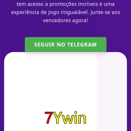
tem acesso a promoções incríveis e uma
experiência de jogo inigualável. Junte-se aos
vencedores agora!
SEGUIR NO TELEGRAM