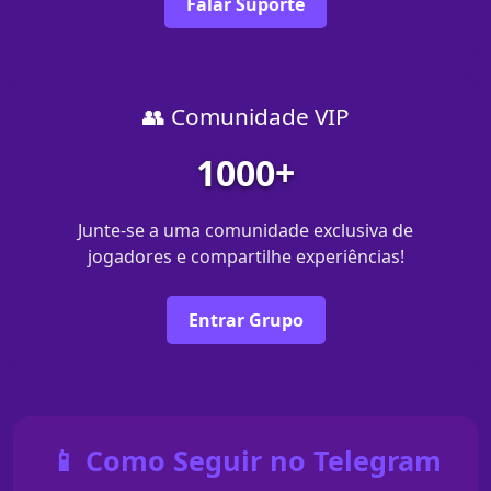
Falar Suporte
👥 Comunidade VIP
1000+
Junte-se a uma comunidade exclusiva de
jogadores e compartilhe experiências!
Entrar Grupo
📱 Como Seguir no Telegram