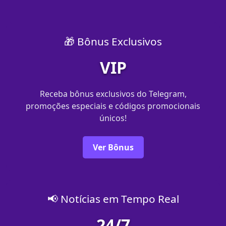
🎁 Bônus Exclusivos
VIP
Receba bônus exclusivos do Telegram,
promoções especiais e códigos promocionais
únicos!
Ver Bônus
📢 Notícias em Tempo Real
24/7