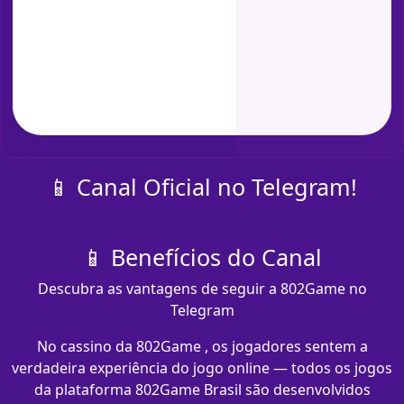
📱 Canal Oficial no Telegram!
📱 Benefícios do Canal
Descubra as vantagens de seguir a 802Game no
Telegram
No cassino da 802Game , os jogadores sentem a
verdadeira experiência do jogo online — todos os jogos
da plataforma 802Game Brasil são desenvolvidos