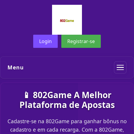
Login
Registrar-se
Menu
📱 802Game A Melhor
Plataforma de Apostas
Cadastre-se na 802Game para ganhar bônus no
cadastro e em cada recarga. Com a 802Game,