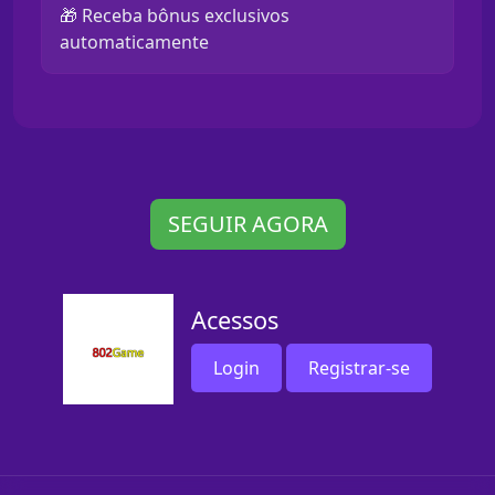
🎁 Receba bônus exclusivos
automaticamente
SEGUIR AGORA
Acessos
Login
Registrar-se