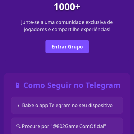
1000+
Junte-se a uma comunidade exclusiva de
jogadores e compartilhe experiências!
Entrar Grupo
📱 Como Seguir no Telegram
📱 Baixe o app Telegram no seu dispositivo
🔍 Procure por "@802Game.ComOficial"