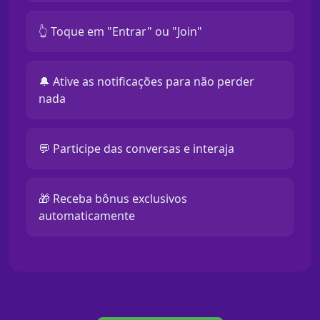
👆 Toque em "Entrar" ou "Join"
🔔 Ative as notificações para não perder
nada
💬 Participe das conversas e interaja
🎁 Receba bônus exclusivos
automaticamente