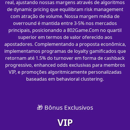
real, ajustando nossas margens através de algoritmos
de dynamic pricing que equilibram risk management
com atração de volume. Nossa margem média de
overround é mantida entre 3-5% nos mercados
principais, posicionando a 802Game.Com no quartil
superior em termos de valor oferecido aos
apostadores. Complementando a proposta econômica,
implementamos programas de loyalty gamificados que
retornam até 1.5% do turnover em forma de cashback
progressivo, enhanced odds exclusivas para membros
VIP, e promoções algoritmicamente personalizadas
baseadas em behavioral clustering.
🎁 Bônus Exclusivos
VIP