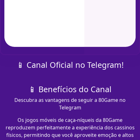
📱 Canal Oficial no Telegram!
📱 Benefícios do Canal
Descubra as vantagens de seguir a 80Game no
Telegram
Os jogos móveis de caça-níqueis da 80Game
reproduzem perfeitamente a experiência dos cassinos
físicos, permitindo que você aproveite emoção e altos