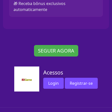
🎁 Receba bônus exclusivos
automaticamente
SEGUIR AGORA
Acessos
Login
Registrar-se