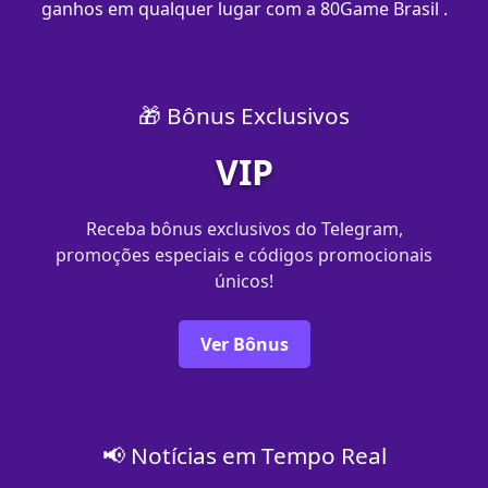
ganhos em qualquer lugar com a 80Game Brasil .
🎁 Bônus Exclusivos
VIP
Receba bônus exclusivos do Telegram,
promoções especiais e códigos promocionais
únicos!
Ver Bônus
📢 Notícias em Tempo Real