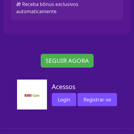
🎁 Receba bônus exclusivos
automaticamente
SEGUIR AGORA
Acessos
Login
Registrar-se