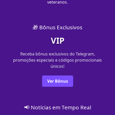
veteranos.
🎁 Bônus Exclusivos
VIP
Receba bônus exclusivos do Telegram,
promoções especiais e códigos promocionais
únicos!
Ver Bônus
📢 Notícias em Tempo Real