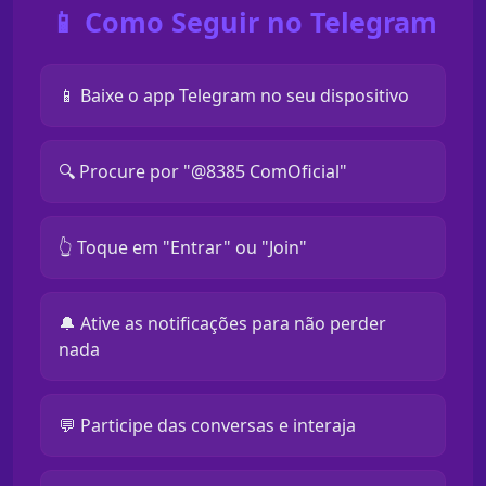
📱 Como Seguir no Telegram
📱 Baixe o app Telegram no seu dispositivo
🔍 Procure por "@8385 ComOficial"
👆 Toque em "Entrar" ou "Join"
🔔 Ative as notificações para não perder
nada
💬 Participe das conversas e interaja