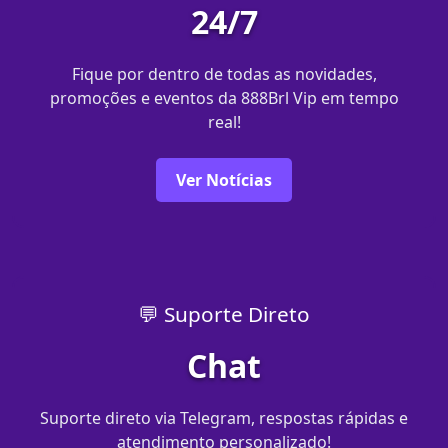
24/7
Fique por dentro de todas as novidades,
promoções e eventos da 888Brl Vip em tempo
real!
Ver Notícias
💬 Suporte Direto
Chat
Suporte direto via Telegram, respostas rápidas e
atendimento personalizado!