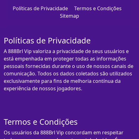
Políticas de Privacidade
Termos e Condições
Sitemap
Políticas de Privacidade
A 888Brl Vip valoriza a privacidade de seus usuários e
está empenhada em proteger todas as informações
pessoais fornecidas durante o uso de nossos canais de
comunicação. Todos os dados coletados são utilizados
exclusivamente para fins de melhoria contínua da
experiência de nossos jogadores.
Termos e Condições
Os usuários da 888Brl Vip concordam em respeitar