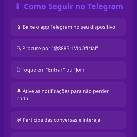
📱 Como Seguir no Telegram
📱 Baixe o app Telegram no seu dispositivo
🔍 Procure por "@888Brl VipOficial"
👆 Toque em "Entrar" ou "Join"
🔔 Ative as notificações para não perder
nada
💬 Participe das conversas e interaja