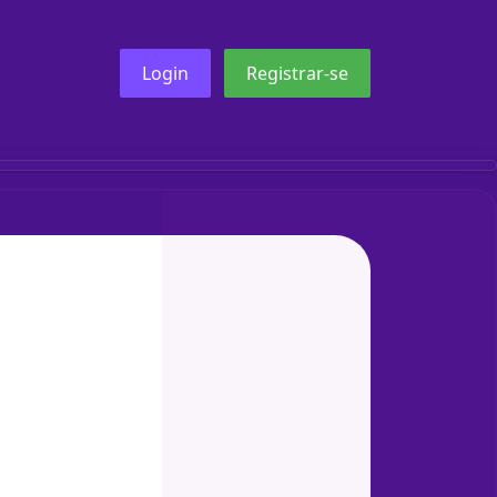
Login
Registrar-se