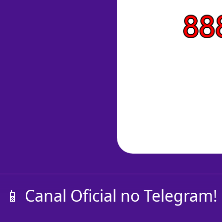
📱 Canal Oficial no Telegram!