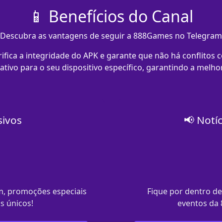
📱 Benefícios do Canal
Descubra as vantagens de seguir a 888Games no Telegram
ifica a integridade do APK e garante que não há conflitos 
ativo para o seu dispositivo específico, garantindo a melho
sivos
📢 Notí
m, promoções especiais
Fique por dentro d
s únicos!
eventos da