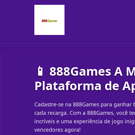
📱 888Games A 
Plataforma de A
Cadastre-se na 888Games para ganhar 
cada recarga. Com a 888Games, você t
incríveis e uma experiência de jogo inig
vencedores agora!