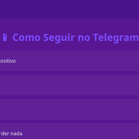
📱 Como Seguir no Telegram
ositivo
erder nada