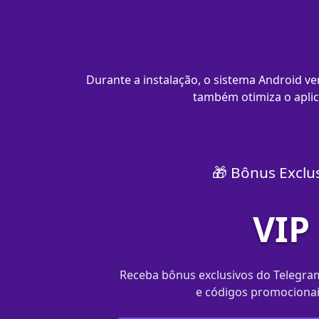
Durante a instalação, o sistema Android ver
também otimiza o aplic
🎁 Bônus Exclu
VIP
Receba bônus exclusivos do Telegra
e códigos promocionai