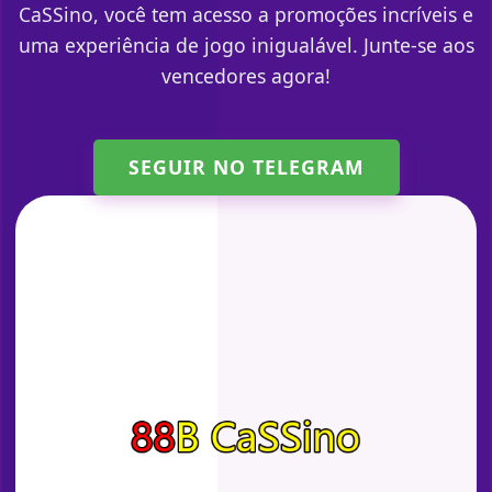
CaSSino, você tem acesso a promoções incríveis e
uma experiência de jogo inigualável. Junte-se aos
vencedores agora!
SEGUIR NO TELEGRAM