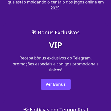
que estão moldando o cenário dos jogos online em
2025.
🎁 Bônus Exclusivos
VIP
Receba bônus exclusivos do Telegram,
promoções especiais e códigos promocionais
únicos!
Ver Bônus
📢 Notícias em Tempo Real