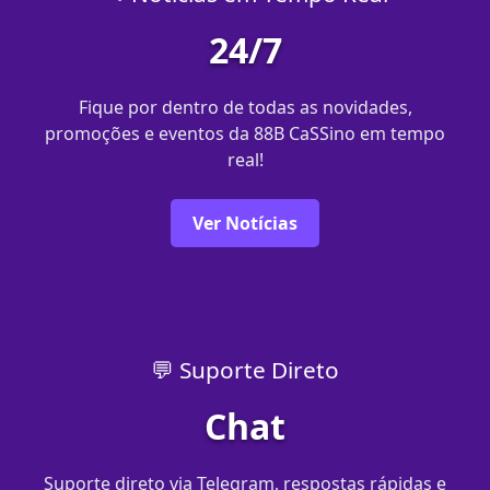
24/7
Fique por dentro de todas as novidades,
promoções e eventos da 88B CaSSino em tempo
real!
Ver Notícias
💬 Suporte Direto
Chat
Suporte direto via Telegram, respostas rápidas e