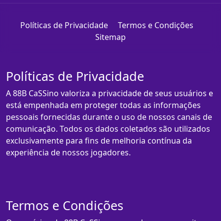
Políticas de Privacidade
Termos e Condições
Sitemap
Políticas de Privacidade
A 88B CaSSino valoriza a privacidade de seus usuários e
está empenhada em proteger todas as informações
pessoais fornecidas durante o uso de nossos canais de
comunicação. Todos os dados coletados são utilizados
exclusivamente para fins de melhoria contínua da
experiência de nossos jogadores.
Termos e Condições