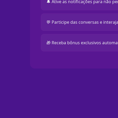
🔔 Ative as notificações para não p
💬 Participe das conversas e interaj
🎁 Receba bônus exclusivos autom