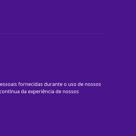
essoais fornecidas durante o uso de nossos
 contínua da experiência de nossos