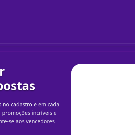
r
postas
 no cadastro e em cada
 promoções incríveis e
unte-se aos vencedores