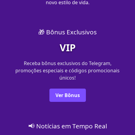
novo estilo de vida.
🎁 Bônus Exclusivos
VIP
Receba bônus exclusivos do Telegram,
promoções especiais e códigos promocionais
únicos!
Ver Bônus
📢 Notícias em Tempo Real