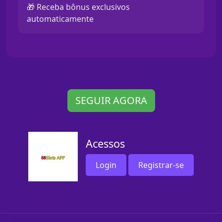
🎁 Receba bônus exclusivos
automaticamente
SEGUIR AGORA
Acessos
Login
Registrar-se