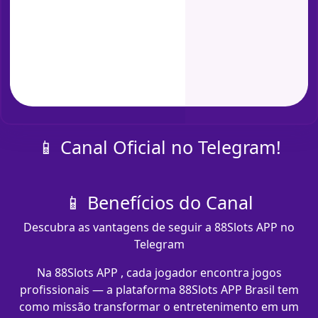
📱 Canal Oficial no Telegram!
📱 Benefícios do Canal
Descubra as vantagens de seguir a 88Slots APP no
Telegram
Na 88Slots APP , cada jogador encontra jogos
profissionais — a plataforma 88Slots APP Brasil tem
como missão transformar o entretenimento em um