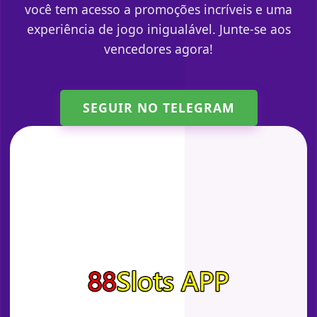
você tem acesso a promoções incríveis e uma
experiência de jogo inigualável. Junte-se aos
vencedores agora!
SEGUIR NO TELEGRAM