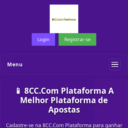
Login
Registrar-se
Menu
📱 8CC.Com Plataforma A
Melhor Plataforma de
Apostas
Cadastre-se na 8CC.Com Plataforma para ganhar