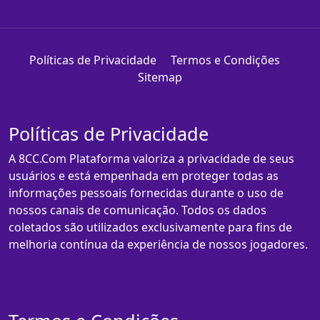
Políticas de Privacidade
Termos e Condições
Sitemap
Políticas de Privacidade
A 8CC.Com Plataforma valoriza a privacidade de seus
usuários e está empenhada em proteger todas as
informações pessoais fornecidas durante o uso de
nossos canais de comunicação. Todos os dados
coletados são utilizados exclusivamente para fins de
melhoria contínua da experiência de nossos jogadores.