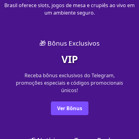
Brasil oferece slots, jogos de mesa e crupiês ao vivo em
um ambiente seguro.
🎁 Bônus Exclusivos
VIP
Receba bônus exclusivos do Telegram,
promoções especiais e códigos promocionais
únicos!
Ver Bônus