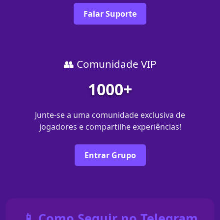
Falar Suporte
👥 Comunidade VIP
1000+
Junte-se a uma comunidade exclusiva de
jogadores e compartilhe experiências!
Entrar Grupo
📱 Como Seguir no Telegram