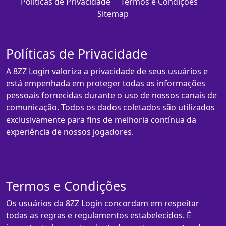
Políticas de Privacidade
Termos e Condições
Sitemap
Políticas de Privacidade
A 8ZZ Login valoriza a privacidade de seus usuários e
está empenhada em proteger todas as informações
pessoais fornecidas durante o uso de nossos canais de
comunicação. Todos os dados coletados são utilizados
exclusivamente para fins de melhoria contínua da
experiência de nossos jogadores.
Termos e Condições
Os usuários da 8ZZ Login concordam em respeitar
todas as regras e regulamentos estabelecidos. É