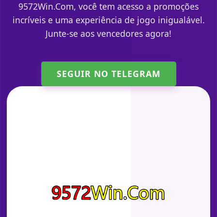
9572Win.Com, você tem acesso a promoções
incríveis e uma experiência de jogo inigualável.
Junte-se aos vencedores agora!
SEGUIR NO TELEGRAM