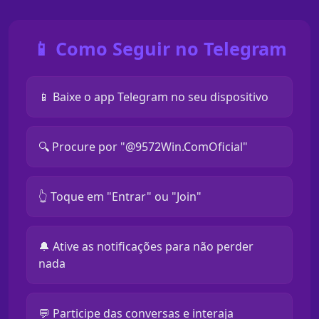
📱 Como Seguir no Telegram
📱 Baixe o app Telegram no seu dispositivo
🔍 Procure por "@9572Win.ComOficial"
👆 Toque em "Entrar" ou "Join"
🔔 Ative as notificações para não perder
nada
💬 Participe das conversas e interaja