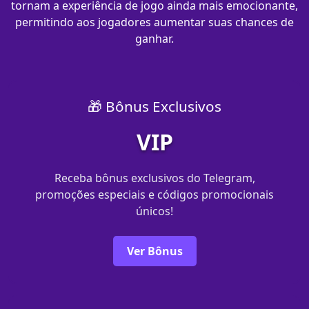
tornam a experiência de jogo ainda mais emocionante,
permitindo aos jogadores aumentar suas chances de
ganhar.
🎁 Bônus Exclusivos
VIP
Receba bônus exclusivos do Telegram,
promoções especiais e códigos promocionais
únicos!
Ver Bônus