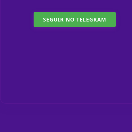
SEGUIR NO TELEGRAM