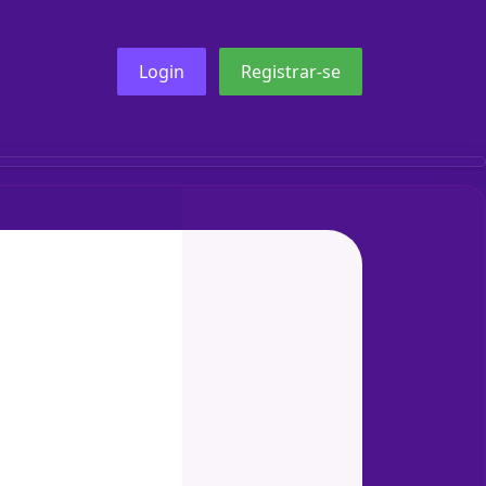
Login
Registrar-se