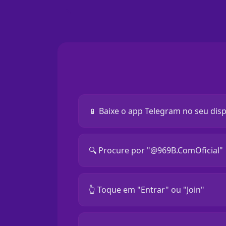
📱 Baixe o app Telegram no seu disp
🔍 Procure por "@969B.ComOficial"
👆 Toque em "Entrar" ou "Join"