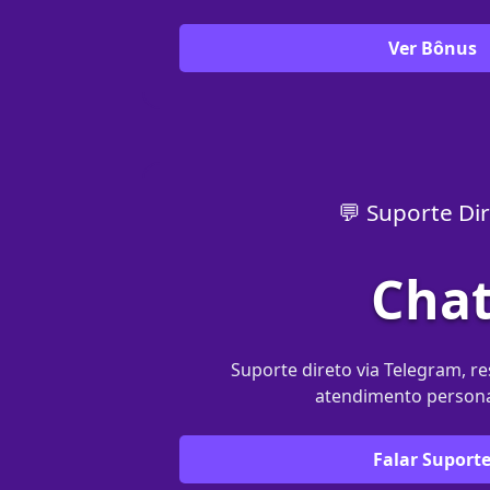
Ver Bônus
💬 Suporte Di
Cha
Suporte direto via Telegram, r
atendimento persona
Falar Suport