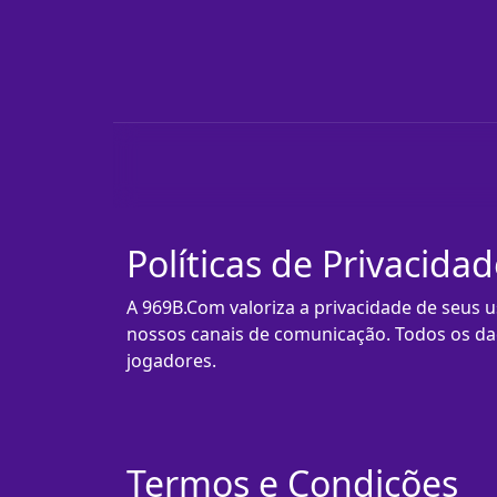
Políticas de Privacida
A 969B.Com valoriza a privacidade de seus
nossos canais de comunicação. Todos os dad
jogadores.
Termos e Condições