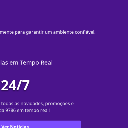
emente para garantir um ambiente confiável.
cias em Tempo Real
24/7
e todas as novidades, promoções e
da 9786 em tempo real!
Ver Notícias