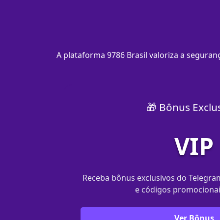
A plataforma 9786 Brasil valoriza a segura
🎁 Bônus Exclu
VIP
Receba bônus exclusivos do Telegra
e códigos promocionai
Ver Bônus