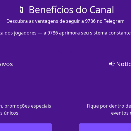
📱 Benefícios do Canal
Descubra as vantagens de seguir a 9786 no Telegram
nça dos jogadores — a 9786 aprimora seu sistema constant
sivos
📢 Notí
m, promoções especiais
Fique por dentro d
s únicos!
eventos 