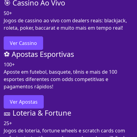
🎯 Cassino Ao Vivo
50+
Jogos de cassino ao vivo com dealers reais: blackjack,
roleta, poker, baccarat e muito mais em tempo real!
Ver Cassino
⚽ Apostas Esportivas
100+
Aposte em futebol, basquete, tênis e mais de 100
esportes diferentes com odds competitivas e
pagamentos rápidos!
Ver Apostas
🎫 Loteria & Fortune
25+
Jogos de loteria, fortune wheels e scratch cards com