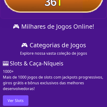
🎮 Milhares de Jogos Online!
🎮 Categorias de Jogos
Explore nossa vasta coleção de jogos
🎰 Slots & Caça-Níqueis
1000+
Mais de 1000 jogos de slots com jackpots progressivos,
giros grátis e bônus exclusivos das melhores
desenvolvedoras!
Ver Slots