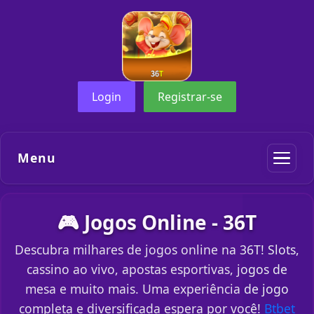
Login
Registrar-se
Menu
🎮 Jogos Online - 36T
Descubra milhares de jogos online na 36T! Slots,
cassino ao vivo, apostas esportivas, jogos de
mesa e muito mais. Uma experiência de jogo
completa e diversificada espera por você!
Btbet